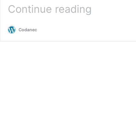
Der
Continue reading
Beruf
„Zimmerer“
Codanec