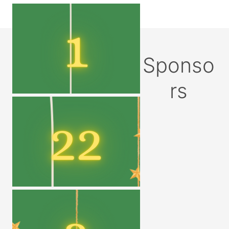
Sponso
rs