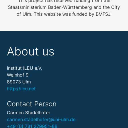
This project has received funding from the
Staatsministerium Baden-Württemberg and the City
of Ulm. This website was funded by BMFSJ.
About us
Institut ILEU e.V.
Weinhof 9
89073 Ulm
http://ileu.net
Contact Person
Carmen Stadelhofer
carmen.stadelhofer@uni-ulm.de
+49 (0) 731 379951-66